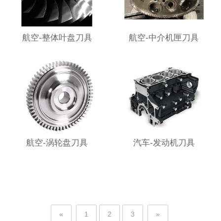
航空-整体叶盘刀具
航空-中介机匣刀具
航空-涡轮盘刀具
汽车-发动机刀具
«
1
2
3
»